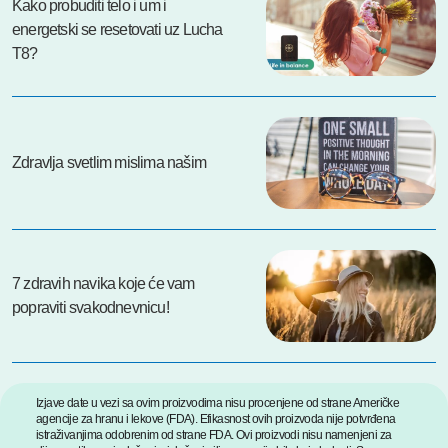
Kako probuditi telo i um i
energetski se resetovati uz Lucha
T8?
Zdravlja svetlim mislima našim
7 zdravih navika koje će vam
popraviti svakodnevnicu!
Izjave date u vezi sa ovim proizvodima nisu procenjene od strane Američke
agencije za hranu i lekove (FDA). Efikasnost ovih proizvoda nije potvrđena
istraživanjima odobrenim od strane FDA. Ovi proizvodi nisu namenjeni za