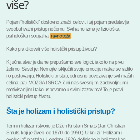
više?
Pojam “holistički” doslovno znači celovit i taj pojam predstavlja
sveobuhvatni pristup nečemu. Svrha holizma je fiziološka,
psihološka i socijalna
.
ravnoteža
Kako praktikovati više holistički pristup životu?
Ključna stvar je da ne prepuštamo sve logici, iako to na prvu
želimo. Savet je: Nemojte isključiti svoje emocije makar se radilo
i o poslovanju. Holisticki pristup, odnosno povezivanje svih naših
celina, pa i MOZGA I SRCA, čini nas svesnijim, zadovoljnijim i
motivisanijim i tako uspevamo u svim izazovima! To je pravi
holisticki pristup životu.
Šta je holizam i holistički pristup?
Termin holizam stvorio je Džen Kristian Smats (Jan Christian
Smuts, koji je živeo od 1870. do 1950.). U knjizi ” Holizam i
evolucija” nastala u Londonu 1926. definisao je holizam kao