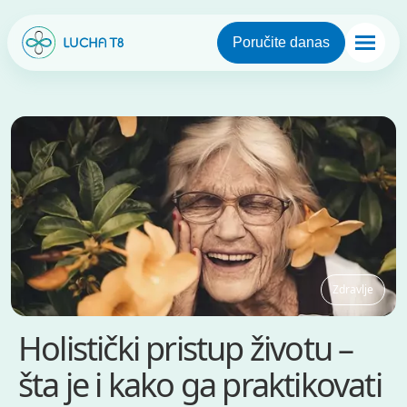
Poručite danas
Zdravlje
Holistički pristup životu –
šta je i kako ga praktikovati