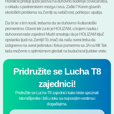
Holisticki pristup ljude poziva na duhovno buđenje čovečanstva,
u skladu s partnerstvom mozga i srca. Zašto? Koren glavnih
ekoloških problema na Zemlji su sebičnost, pohlepa i apatija.
Da bi se s tim nosili, trebamo da se duhovno i kulturološki
promenimo. Glavni lek za to je HOLIZAM, u kojem nauka i
duhovnost rade zajedno! Mudri smatraju da je HOLIZAM ključ
opstanka ljudi na Zemlji! To znači da našu svest treba da
izdignemo na svest jedinstva i fokus pomerimo sa JA na MI! Tek
tada možemo s optimizmom gledati na budućnost ljudske vrste.
Pridružite se Lucha T8
zajednici!
Pridružite se Lucha T8 zajednici kako biste upoznali
istomišljenike i bili u toku sa najnovijim vestima i
događajima.