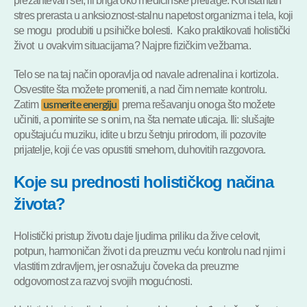
prezahtevan šef, ili briga oko medicinske pretrage. Konstantan
stres prerasta u anksioznost-stalnu napetost organizma i tela, koji
se mogu produbiti u psihičke bolesti. Kako praktikovati holistički
život u ovakvim situacijama? Najpre fizičkim vežbama.
Telo se na taj način oporavlja od navale adrenalina i kortizola.
Osvestite šta možete promeniti, a nad čim nemate kontrolu.
Zatim
prema rešavanju onoga što možete
usmerite energiju
učiniti, a pomirite se s onim, na šta nemate uticaja. Ili: slušajte
opuštajuću muziku, idite u brzu šetnju prirodom, ili pozovite
prijatelje, koji će vas opustiti smehom, duhovitih razgovora.
Koje su prednosti holističkog načina
života?
Holistički pristup životu daje ljudima priliku da žive celovit,
potpun, harmoničan život i da preuzmu veću kontrolu nad njim i
vlastitim zdravljem, jer osnažuju čoveka da preuzme
odgovornost za razvoj svojih mogućnosti.