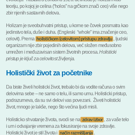
teoriju, po kojoj je celina (“holos” na grčkom znači ceo) više nego
zbir njenih sastavnih delova.
Holizam je sveobuhvatni pristup, u kome se čovek posmatra kao
jedinstvo tela, duše i duha. (Engleski “whole” ima značenje ceo,
celovit). Prema
, ljudski
holističkom (celovitom) pristupu zdravlju
organizam nije zbir pojedinih delova, već složen međusobno
umrežen i međuzavisan sistem životnih procesa.
Holisticki
pristup je ključ za celovitost življenja.
Holistički život za početnike
Da biste živeli holisticki život, trebalo bi da vodite računa o svim
delovima sebe – ne samo o telu, ili samo umu. Holisticki pristup,
podrazumeva, da su svi delovi vas povezani. Živeti holisticki
život, mnogo je lakše, nego što većina ljudi misli.
Holisticko shvatanje života, svodi se na
, za vaše telo
zdrav izbor
i um i odvajanje vremena za fokusiranje na svoje zdravlje.
Holisticki život je stil života i
.
način razmišljanja