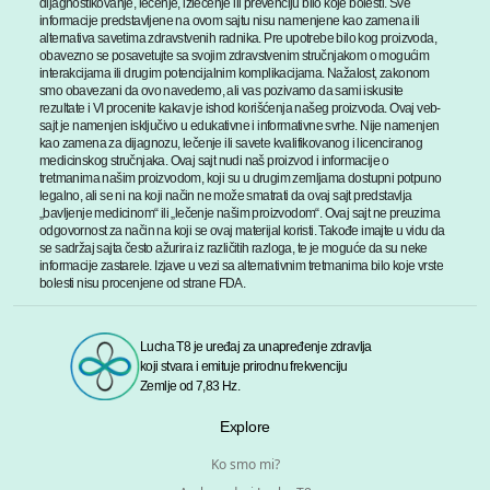
dijagnostikovanje, lečenje, izlečenje ili prevenciju bilo koje bolesti. Sve
informacije predstavljene na ovom sajtu nisu namenjene kao zamena ili
alternativa savetima zdravstvenih radnika. Pre upotrebe bilo kog proizvoda,
obavezno se posavetujte sa svojim zdravstvenim stručnjakom o mogućim
interakcijama ili drugim potencijalnim komplikacijama. Nažalost, zakonom
smo obavezani da ovo navedemo, ali vas pozivamo da sami iskusite
rezultate i VI procenite kakav je ishod korišćenja našeg proizvoda. Ovaj veb-
sajt je namenjen isključivo u edukativne i informativne svrhe. Nije namenjen
kao zamena za dijagnozu, lečenje ili savete kvalifikovanog i licenciranog
medicinskog stručnjaka. Ovaj sajt nudi naš proizvod i informacije o
tretmanima našim proizvodom, koji su u drugim zemljama dostupni potpuno
legalno, ali se ni na koji način ne može smatrati da ovaj sajt predstavlja
„bavljenje medicinom“ ili „lečenje našim proizvodom“. Ovaj sajt ne preuzima
odgovornost za način na koji se ovaj materijal koristi. Takođe imajte u vidu da
se sadržaj sajta često ažurira iz različitih razloga, te je moguće da su neke
informacije zastarele. Izjave u vezi sa alternativnim tretmanima bilo koje vrste
bolesti nisu procenjene od strane FDA.
Lucha T8 je uređaj za unapređenje zdravlja
koji stvara i emituje prirodnu frekvenciju
Zemlje od 7,83 Hz.
Explore
Ko smo mi?