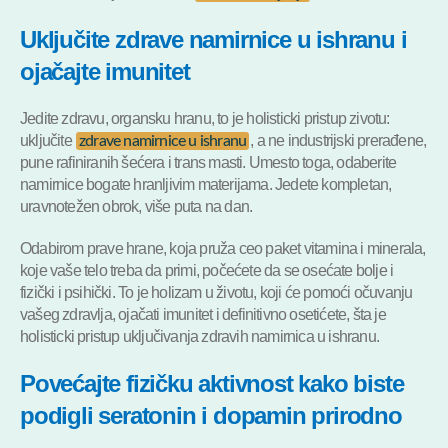
Uključite zdrave namirnice u ishranu i
ojačajte imunitet
Jedite zdravu, organsku hranu, to je holisticki pristup zivotu:
uključite
, a ne industrijski prerađene,
zdrave namirnice u ishranu
pune rafiniranih šećera i trans masti. Umesto toga, odaberite
namirnice bogate hranljivim materijama. Jedete kompletan,
uravnotežen obrok, više puta na dan.
Odabirom prave hrane, koja pruža ceo paket vitamina i minerala,
koje vaše telo treba da primi, počećete da se osećate bolje i
fizički i psihički. To je holizam u životu, koji će pomoći očuvanju
vašeg zdravlja, ojačati imunitet i definitivno osetićete, šta je
holisticki pristup uključivanja zdravih namirnica u ishranu.
Povećajte fizičku aktivnost kako biste
podigli seratonin i dopamin prirodno