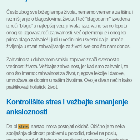
Često zbog sve bržeg tempa života, nemamo vremena za tišinu i
razmišljanje o blagoslovima života. Reč “blagodarim” izvedena
iz reči “blago” u najlepšoj verziji hvala, izaziva ne samo lepotu
onog ko izgovara reči zahvalnosti, već oplemenjuje i onog ko
prima blago zahvale! Ljudi u većini nisu svesni da je umeće
življenja u stvari zahvaljivanje za život i sve ono što nam donosi.
Zahvalnost u duhovnom smislu zapravo znači svesnost o
vrednosti života. Vežbajte zahvalnost, jer kad smo zahvalni, za
ono što imamo: zahvalnost za život, njegove lekcije i darove,
umnožava se dobrim u našim životima. Ovo je divan način kako
praktikovati holisticki život.
Kontrolišite stres i vežbajte smanjenje
anksioznosti
Da bi
nastao, mora postojati okidač. Obično je to neka
stres
spoljašnja okolnost: problemi u porodici, rokovi na poslu,