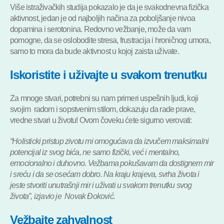
Više istraživačkih studija pokazalo je da je svakodnevna fizička
aktivnost, jedan je od najboljih načina za poboljšanje nivoa
dopamina i serotonina. Redovno vežbanje, može da vam
pomogne, da se oslobodite stresa, frustracija i hroničnog umora,
samo to mora da bude aktivnost u kojoj zaista uživate.
Iskoristite i uživajte u svakom trenutku
Za mnoge stvari, potrebni su nam primeri uspešnih ljudi, koji
svojim radom i sopstvenim stilom, dokazuju da rade prave,
vredne stvari u životu! Ovom čoveku ćete sigurno verovati:
“Holisticki pristup zivotu mi omogućava da izvučem maksimalni
potencijal iz svog bića, ne samo fizički, već i mentalno,
emocionalno i duhovno. Vežbama pokušavam da dostignem mir
i sreću i da se osećam dobro. Na kraju krajeva, svrha života i
jeste stvoriti unutrašnji mir i uživati u svakom trenutku svog
života”, izjavio je Novak Đoković.
Vežbajte zahvalnost