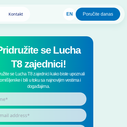
Kontakt
EN
Poručite danas
Pridružite se Lucha
T8 zajednici!
ružite se Lucha T8 zajednici kako biste upoznali
tomišljenike i bili u toku sa najnovijim vestima i
događajima.