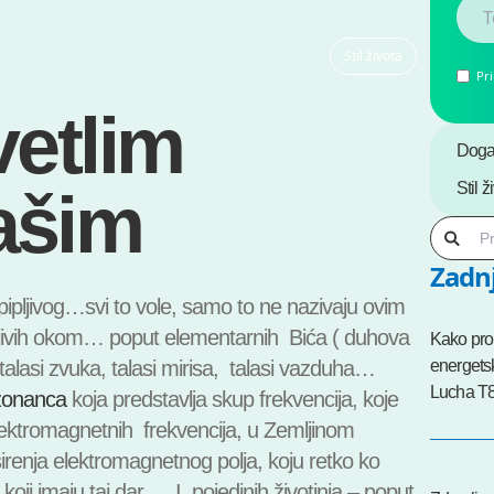
Stil života
Pr
vetlim
Doga
Stil ž
ašim
Zadnj
pipljivog…svi to vole, samo to ne nazivaju ovim
ivih okom… poput elementarnih Bića ( duhova
Kako prob
 talasi zvuka, talasi mirisa, talasi vazduha…
energetsk
Lucha T
zonanca
koja predstavlja skup frekvencija, koje
ektromagnetnih frekvencija, u Zemljinom
irenja elektromagnetnog polja, koju retko ko
 koji imaju taj dar… I pojedinih životinja – poput