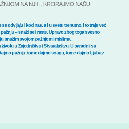
AŽNJOM NA NJIH, KREIRAJMO NAŠU
 odvijaju i kod nas, a i u svetu trenutno. I to traje već
ažnju – snaži se i raste. Upravo zbog toga svesno
koju snažim svojom pažnjom i mislima.
votu u Zajedništvu i Stvaralaštvu. U saradnji sa
 dajmo pažnju, tome dajmo snagu, tome dajmo Ljubav.