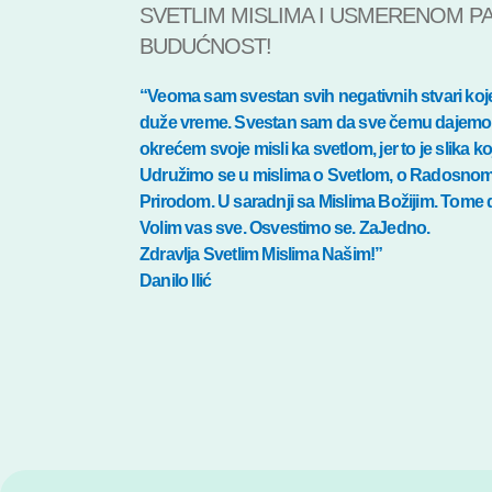
SVETLIM MISLIMA I USMERENOM P
BUDUĆNOST!
“Veoma sam svestan svih negativnih stvari koje se
duže vreme. Svestan sam da sve čemu dajemo p
okrećem svoje misli ka svetlom, jer to je slika 
Udružimo se u mislima o Svetlom, o Radosnom ži
Prirodom. U saradnji sa Mislima Božijim. Tome
Volim vas sve. Osvestimo se. ZaJedno.
Zdravlja Svetlim Mislima Našim!”
Danilo Ilić