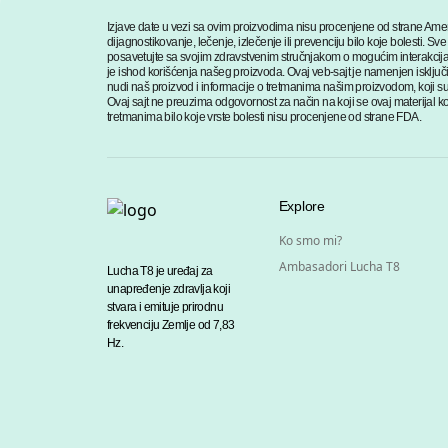
Izjave date u vezi sa ovim proizvodima nisu procenjene od strane Amer
dijagnostikovanje, lečenje, izlečenje ili prevenciju bilo koje bolesti
posavetujte sa svojim zdravstvenim stručnjakom o mogućim interakcija
je ishod korišćenja našeg proizvoda. Ovaj veb-sajt je namenjen isključ
nudi naš proizvod i informacije o tretmanima našim proizvodom, koji su
Ovaj sajt ne preuzima odgovornost za način na koji se ovaj materijal kori
tretmanima bilo koje vrste bolesti nisu procenjene od strane FDA.
Explore
Ko smo mi?
Ambasadori Lucha T8
Lucha T8 je uređaj za
unapređenje zdravlja koji
stvara i emituje prirodnu
frekvenciju Zemlje od 7,83
Hz.