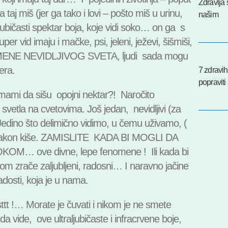
Zdravlja 
a taj miš (jer ga tako i lovi – pošto miš u urinu,
našim
ljubičasti spektar boja, koje vidi soko… on ga s
r vid imaju i mačke, psi, jeleni, ježevi, šišmiši,
OMENE NEVIDLJIVOG SVETA, ljudi sada mogu
era.
7 zdravi
popravit
 ih mami da sišu opojni nektar?! Naročito
etla na cvetovima. Još jedan, nevidljivi (za
 Jedino što delimično vidimo, u čemu uživamo, (
 nakon kiše. ZAMISLITE KADA BI MOGLI DA
M… ove divne, lepe fenomene ! Ili kada bi
ojom zrače zaljubljeni, radosni… I naravno jačine
 radosti, koja je u nama.
t !… Morate je čuvati i nikom je ne smete
a vide, ove ultraljubičaste i infracrvene boje,