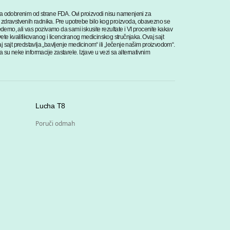
ima odobrenim od strane FDA. Ovi proizvodi nisu namenjeni za
ma zdravstvenih radnika. Pre upotrebe bilo kog proizvoda, obavezno se
mo, ali vas pozivamo da sami iskusite rezultate i VI procenite kakav
ete kvalifikovanog i licenciranog medicinskog stručnjaka. Ovaj sajt
 sajt predstavlja „bavljenje medicinom“ ili „lečenje našim proizvodom“.
a su neke informacije zastarele. Izjave u vezi sa alternativnim
Lucha T8
Poruči odmah