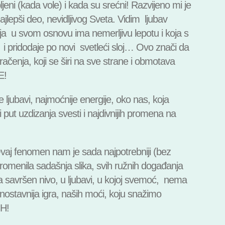
ljeni (kada vole) i kada su srećni! Razvijeno mi je
najlepši deo, nevidljivog Sveta. Vidim ljubav
ja u svom osnovu ima nemerljivu lepotu i koja s
 pridodaje po novi svetleći sloj… Ovo znači da
račenja, koji se širi na sve strane i obmotava
E!
jubavi, najmoćnije energije, oko nas, koja
 put uzdizanja svesti i najdivnijih promena na
Ovaj fenomen nam je sada najpotrebniji (bez
e promenila sadašnja slika, svih ružnih događanja
 na savršen nivo, u ljubavi, u kojoj svemoć, nema
dnostavnija igra, naših moći, koju snažimo
H!