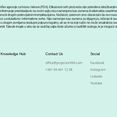
ičke agencije za hranu i lekove (FDA). Efikasnost ovih proizvoda nije potvrđena istraživanj
. Sve informacije predstavljene na ovom sajtu nisu namenjene kao zamena ili alternativa saveti
ma ili drugim potencijalnim komplikacijama. Nažalost, zakonom smo obavezani da ovo navede
ivo u edukativne i informativne svrhe. Nije namenjen kao zamena za dijagnozu, lečenje ili sav
 u drugim zemljama dostupni potpuno legalno, ali se ni na koji način ne može smatrati da ovaj
sti. Takođe imajte u vidu da se sadržaj sajta često ažurira iz različitih razloga, te je moguće d
Knowledge Hub
Contact Us
Social
office@projector999.com
Facebook
+381 69 441 12 38
Instagram
Linkedin
Youtube