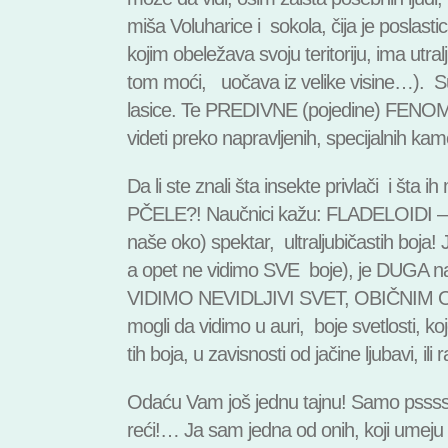
miša Voluharice i sokola, čija je poslastic
kojim obeležava svoju teritoriju, ima utra
tom moći, uočava iz velike visine…). Supe
lasice. Te PREDIVNE (pojedine) FEN
videti preko napravljenih, specijalnih kam
Da li ste znali šta insekte privlači i šta
PČELE?! Naučnici kažu: FLADELOIDI – sv
naše oko) spektar, ultraljubičastih boja!
a opet ne vidimo SVE boje), je DUGA
VIDIMO NEVIDLJIVI SVET, OBIČNIM OKO
mogli da vidimo u auri, boje svetlosti, k
tih boja, u zavisnosti od jačine ljubavi, ili
Odaću Vam još jednu tajnu! Samo psssstt
reći!… Ja sam jedna od onih, koji umeju d