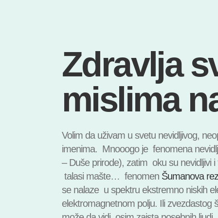
Zdravlja s
mislima n
Volim da uživam u svetu nevidljivog, neo
imenima. Mnooogo je fenomena nevidlj
– Duše prirode), zatim oku su nevidljivi i
talasi mašte… fenomen
Šumanova re
se nalaze u spektru ekstremno niskih el
elektromagnetnom polju. Ili zvezdastog š
može da vidi, osim zaista posebnih ljudi,