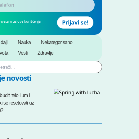
ihvatam uslove korišćenja
đaji
Nauka
Nekategorisano
ivota
Vesti
Zdravlje
e novosti
uditi telo i um i
i se resetovati uz
8?