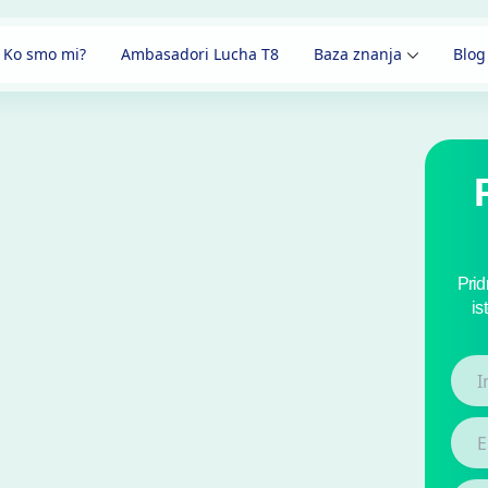
Ko smo mi?
Ambasadori Lucha T8
Baza znanja
Blog
Prid
is