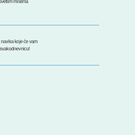
svetlim mislima
h navika koje će vam
i svakodnevnicu!