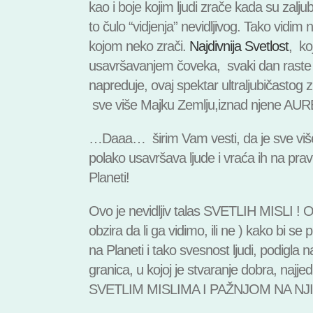
kao i boje kojim ljudi zrače kada su zaljub
to čulo “vidjenja” nevidljivog. Tako vidim 
kojom neko zrači.
Najdivnija Svetlost
, ko
usavršavanjem čoveka, svaki dan raste i
napreduje, ovaj spektar ultraljubičastog z
sve više Majku Zemlju,iznad njene AUR
…Daaa… širim Vam vesti, da je sve više l
polako usavršava ljude i vraća ih na pravi
Planeti!
Ovo je nevidljiv talas SVETLIH MISLI ! 
obzira da li ga vidimo, ili ne ) kako bi s
na Planeti i tako svesnost ljudi, podigla
granica, u kojoj je stvaranje dobra, najje
SVETLIM MISLIMA I PAŽNJOM NA NJI