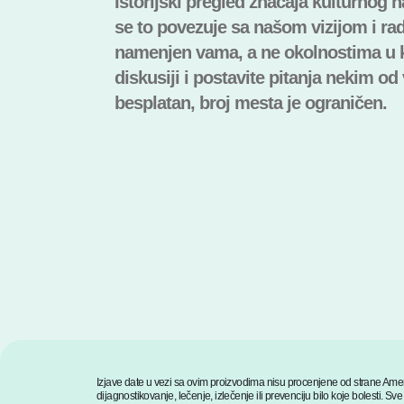
Istorijski pregled značaja kulturnog n
se to povezuje sa našom vizijom i r
namenjen vama, a ne okolnostima u ko
diskusiji i postavite pitanja nekim o
besplatan, broj mesta je ograničen.
Izjave date u vezi sa ovim proizvodima nisu procenjene od strane Amer
dijagnostikovanje, lečenje, izlečenje ili prevenciju bilo koje bolesti