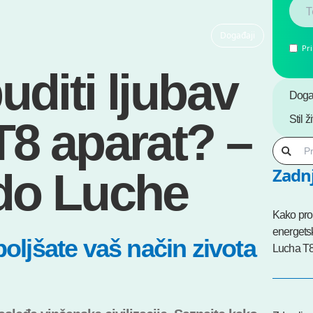
Događaji
Pr
diti ljubav
Doga
Stil ž
T8 aparat? –
Zadnj
do Luche
Kako prob
energetsk
oljšate vaš način zivota
Lucha T