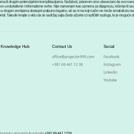
ma ili drugim potencijalnim komplikacijama. Nažalost, zakonom smo obavezani da ovo navede
ivo u edukativne i informativne svrhe. Nije namenjen kao zamena za dijagnozu, lečenje ili sav
 u drugim zemljama dostupni potpuno legalno, ali se ni na koji način ne može smatrati da ovaj
sti. Takođe imajte u vidu da se sadržaj sajta često ažurira iz različitih razloga, te je moguće d
Knowledge Hub
Contact Us
Social
office@projector999.com
Facebook
+381 69 441 12 38
Instagram
Linkedin
Youtube
isporuku proizvoda ili pozovite
+381 69 441 1238
.