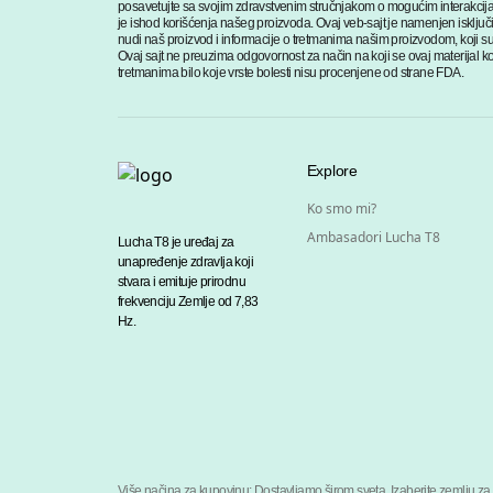
posavetujte sa svojim zdravstvenim stručnjakom o mogućim interakcija
je ishod korišćenja našeg proizvoda. Ovaj veb-sajt je namenjen isključ
nudi naš proizvod i informacije o tretmanima našim proizvodom, koji su
Ovaj sajt ne preuzima odgovornost za način na koji se ovaj materijal kori
tretmanima bilo koje vrste bolesti nisu procenjene od strane FDA.
Explore
Ko smo mi?
Ambasadori Lucha T8
Lucha T8 je uređaj za
unapređenje zdravlja koji
stvara i emituje prirodnu
frekvenciju Zemlje od 7,83
Hz.
Više načina za kupovinu: Dostavljamo širom sveta. Izaberite zemlju za 