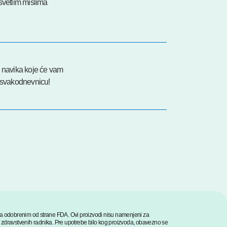
svetlim mislima
h navika koje će vam
i svakodnevnicu!
ima odobrenim od strane FDA. Ovi proizvodi nisu namenjeni za
ma zdravstvenih radnika. Pre upotrebe bilo kog proizvoda, obavezno se