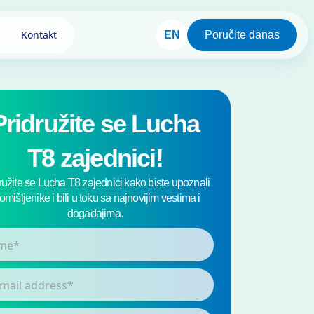
Kontakt
EN
Poručite danas
Pridružite se Lucha
T8 zajednici!
ružite se Lucha T8 zajednici kako biste upoznali
tomišljenike i bili u toku sa najnovijim vestima i
događajima.