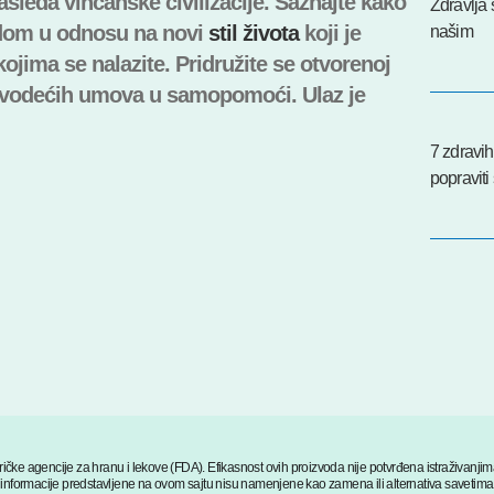
asleđa vinčanske civilizacije. Saznajte kako
Zdravlja 
adom u odnosu na novi
stil života
koji je
našim
jima se nalazite. Pridružite se otvorenoj
d vodećih umova u samopomoći. Ulaz je
7 zdravi
popravit
ičke agencije za hranu i lekove (FDA). Efikasnost ovih proizvoda nije potvrđena istraživanj
. Sve informacije predstavljene na ovom sajtu nisu namenjene kao zamena ili alternativa saveti