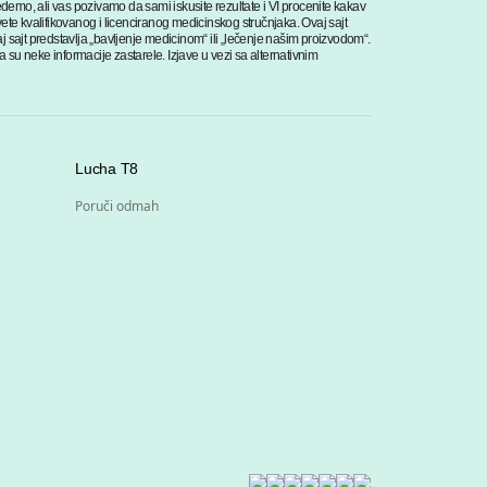
mo, ali vas pozivamo da sami iskusite rezultate i VI procenite kakav
ete kvalifikovanog i licenciranog medicinskog stručnjaka. Ovaj sajt
 sajt predstavlja „bavljenje medicinom“ ili „lečenje našim proizvodom“.
a su neke informacije zastarele. Izjave u vezi sa alternativnim
Lucha T8
Poruči odmah