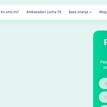
Ko smo mi?
Ambasadori Lucha T8
Baza znanja
Blog
Prid
is