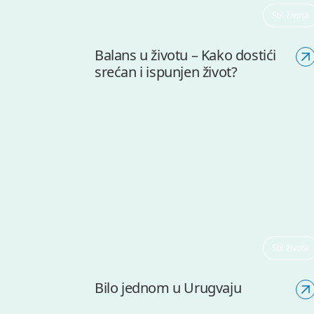
Stil života
Balans u životu – Kako dostići
srećan i ispunjen život?
Stil života
Bilo jednom u Urugvaju