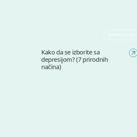
Nekategorisano
Kako da se izborite sa
depresijom? (7 prirodnih
načina)