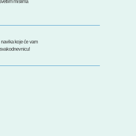
svetlim mislima
h navika koje će vam
i svakodnevnicu!