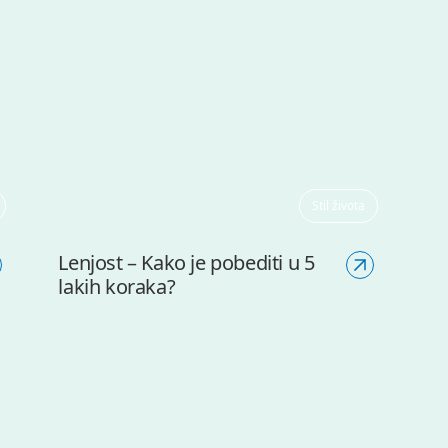
Stil života
Lenjost – Kako je pobediti u 5
lakih koraka?