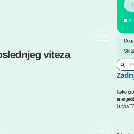
Pr
Zdravlje
Doga
oslednjeg viteza
Stil ž
Zadnj
Kako prob
energetsk
Lucha T
Nauka