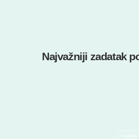
Najvažniji zadatak p
Događaji