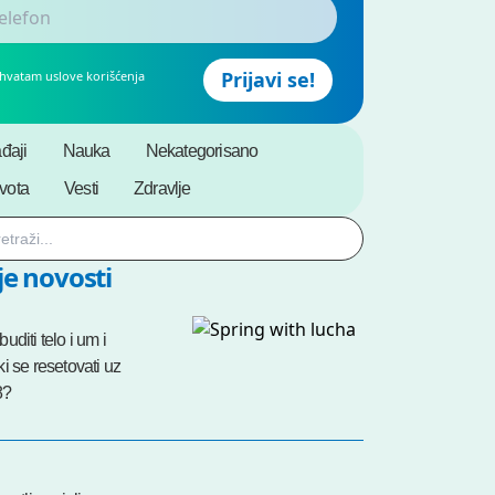
ihvatam uslove korišćenja
đaji
Nauka
Nekategorisano
ivota
Vesti
Zdravlje
e novosti
uditi telo i um i
i se resetovati uz
8?