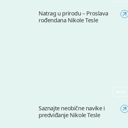
Natrag u prirodu – Proslava
rođendana Nikole Tesle
Nauka
Saznajte neobične navike i
predviđanje Nikole Tesle