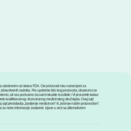
ima odobrenim od strane FDA. Ovi proizvodi nisu namenjeni za
ma zdravstvenih radnika. Pre upotrebe bilo kog proizvoda, obavezno se
mo, ali vas pozivamo da sami iskusite rezultate i VI procenite kakav
ete kvalifikovanog i licenciranog medicinskog stručnjaka. Ovaj sajt
 sajt predstavlja „bavljenje medicinom“ ili „lečenje našim proizvodom“.
a su neke informacije zastarele. Izjave u vezi sa alternativnim