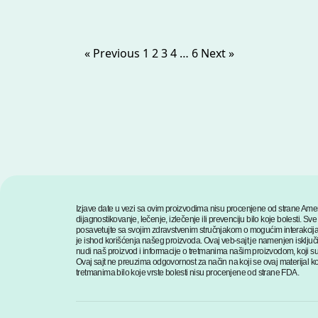
« Previous
1
2
3
4
…
6
Next »
Izjave date u vezi sa ovim proizvodima nisu procenjene od strane Amer
dijagnostikovanje, lečenje, izlečenje ili prevenciju bilo koje bolesti
posavetujte sa svojim zdravstvenim stručnjakom o mogućim interakcija
je ishod korišćenja našeg proizvoda. Ovaj veb-sajt je namenjen isključ
nudi naš proizvod i informacije o tretmanima našim proizvodom, koji su
Ovaj sajt ne preuzima odgovornost za način na koji se ovaj materijal kori
tretmanima bilo koje vrste bolesti nisu procenjene od strane FDA.