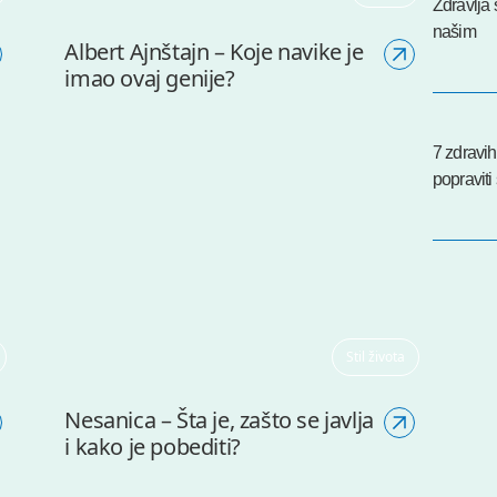
Zdravlja 
našim
Albert Ajnštajn – Koje navike je
imao ovaj genije?
7 zdravi
popravit
Stil života
Nesanica – Šta je, zašto se javlja
i kako je pobediti?