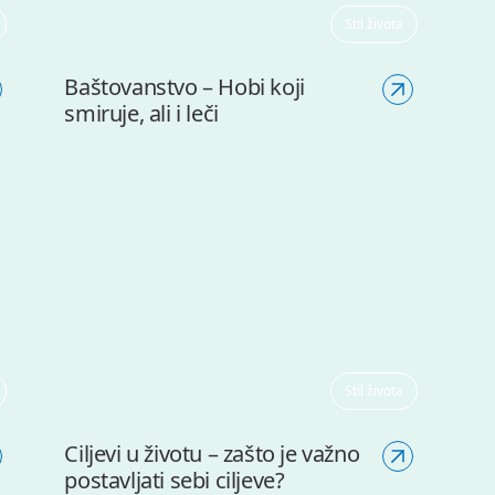
Stil života
Baštovanstvo – Hobi koji
smiruje, ali i leči
Stil života
Ciljevi u životu – zašto je važno
postavljati sebi ciljeve?