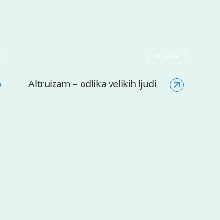
Stil života
Altruizam – odlika velikih ljudi