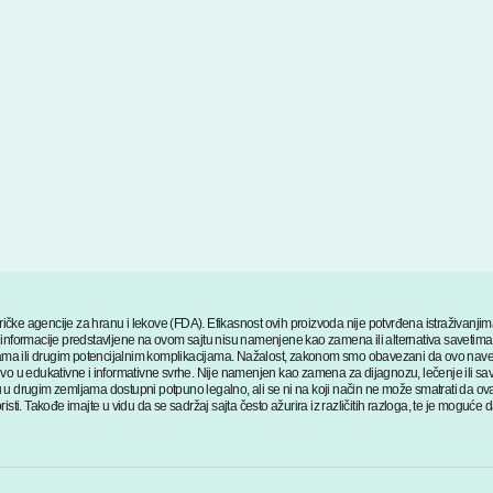
ičke agencije za hranu i lekove (FDA). Efikasnost ovih proizvoda nije potvrđena istraživanj
. Sve informacije predstavljene na ovom sajtu nisu namenjene kao zamena ili alternativa saveti
ma ili drugim potencijalnim komplikacijama. Nažalost, zakonom smo obavezani da ovo navede
ivo u edukativne i informativne svrhe. Nije namenjen kao zamena za dijagnozu, lečenje ili sav
 u drugim zemljama dostupni potpuno legalno, ali se ni na koji način ne može smatrati da ovaj
sti. Takođe imajte u vidu da se sadržaj sajta često ažurira iz različitih razloga, te je moguće d