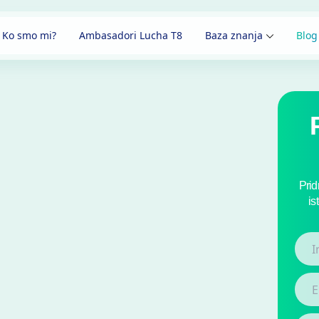
Ko smo mi?
Ambasadori Lucha T8
Baza znanja
Blog
Prid
is