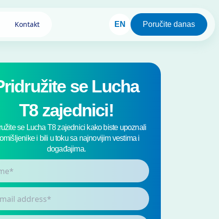
Kontakt
EN
Poručite danas
Pridružite se Lucha
T8 zajednici!
ružite se Lucha T8 zajednici kako biste upoznali
tomišljenike i bili u toku sa najnovijim vestima i
događajima.