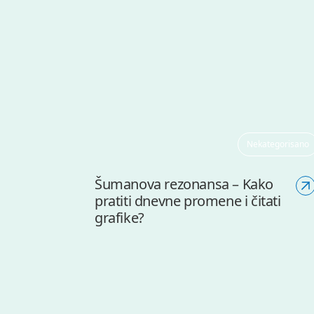
Nekategorisano
Šumanova rezonansa – Kako
pratiti dnevne promene i čitati
grafike?